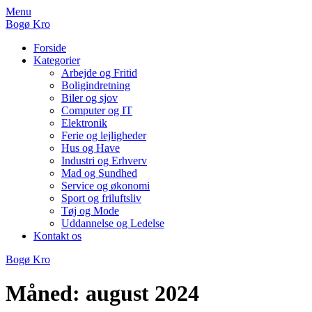
Skip
Menu
to
Bogø Kro
content
Forside
Kategorier
Arbejde og Fritid
Boligindretning
Biler og sjov
Computer og IT
Elektronik
Ferie og lejligheder
Hus og Have
Industri og Erhverv
Mad og Sundhed
Service og økonomi
Sport og friluftsliv
Tøj og Mode
Uddannelse og Ledelse
Kontakt os
Bogø Kro
Måned:
august 2024