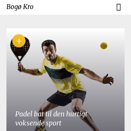
Skip
Bogø Kro
to
content
+
Padel bat til den hurtigt
voksende sport