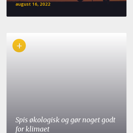
august 16, 2022
+
Spis økologisk og gør noget godt
for klimaet