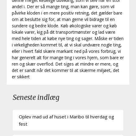
denne meget kedelige udvikling, som vi selv har en stor
andel i. Der er så mange ting, man kan gøre, som vil
påvirke kloden i en mere positiv retning, det gælder bare
om at beslutte sig for, at man gerne vil bidrage til en
sundere og bedre klode. Køb økologiske varer og køb
lokale varer, kig på dit transportmønster og lad være
med hele tiden at købe nye ting og sager. Måske er tiden
i virkeligheden kommet til, at vi skal undvære nogle ting,
eller i hvert fald skære markant ned på vores forbrug, vi
har generelt alt for mange ting i vores hjem, som bare er
ren og skær overflod. Det siges at mindre er mere, og
det er sandt når det kommer til at skærme miljøet, det
er sikkert
Seneste indlæg
Oplev mad ud af huset i Maribo til hverdag og
fest