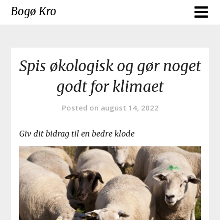
Skip
Bogø Kro
to
content
Spis økologisk og gør noget
godt for klimaet
Posted on
august 14, 2022
Giv dit bidrag til en bedre klode