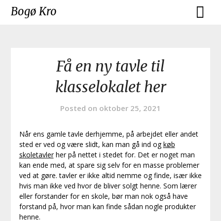
Skip
Bogø Kro
to
content
Få en ny tavle til
klasselokalet her
Posted on
oktober 25, 2021
Når ens gamle tavle derhjemme, på arbejdet eller andet
sted er ved og være slidt, kan man gå ind og
køb
skoletavler
her på nettet i stedet for. Det er noget man
kan ende med, at spare sig selv for en masse problemer
ved at gøre. tavler er ikke altid nemme og finde, især ikke
hvis man ikke ved hvor de bliver solgt henne. Som lærer
eller forstander for en skole, bør man nok også have
forstand på, hvor man kan finde sådan nogle produkter
henne.