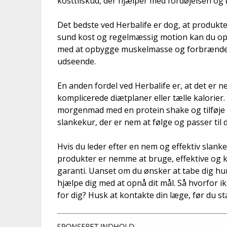
kosttilskud, der hjælper med fordøjelsen og ø
Det bedste ved Herbalife er dog, at produkt
sund kost og regelmæssig motion kan du opn
med at opbygge muskelmasse og forbrænde fe
udseende.
En anden fordel ved Herbalife er, at det er 
komplicerede diætplaner eller tælle kalorier.
morgenmad med en protein shake og tilføje a
slankekur, der er nem at følge og passer til din
Hvis du leder efter en nem og effektiv slanke
produkter er nemme at bruge, effektive og 
garanti. Uanset om du ønsker at tabe dig hurt
hjælpe dig med at opnå dit mål. Så hvorfor i
for dig? Husk at kontakte din læge, før du sta