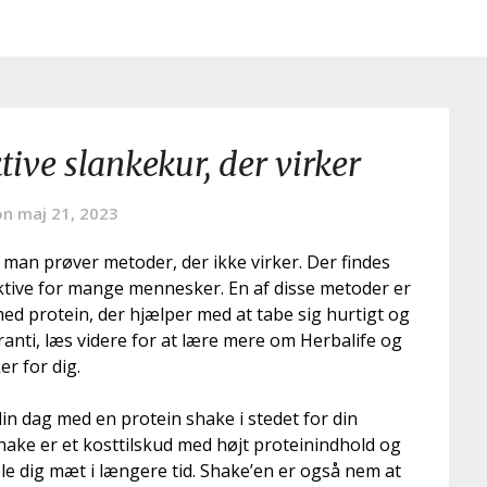
tive slankekur, der virker
on
maj 21, 2023
 man prøver metoder, der ikke virker. Der findes
ektive for mange mennesker. En af disse metoder er
med protein, der hjælper med at tabe sig hurtigt og
ranti, læs videre for at lære mere om Herbalife og
r for dig.
din dag med en protein shake i stedet for din
ake er et kosttilskud med højt proteinindhold og
øle dig mæt i længere tid. Shake’en er også nem at