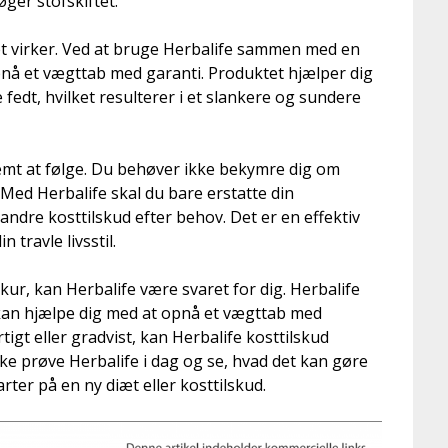
ger stofskiftet.
et virker. Ved at bruge Herbalife sammen med en
å et vægttab med garanti. Produktet hjælper dig
dt, hvilket resulterer i et slankere og sundere
nemt at følge. Du behøver ikke bekymre dig om
 Med Herbalife skal du bare erstatte din
ndre kosttilskud efter behov. Det er en effektiv
 travle livsstil.
kur, kan Herbalife være svaret for dig. Herbalife
kan hjælpe dig med at opnå et vægttab med
igt eller gradvist, kan Herbalife kosttilskud
kke prøve Herbalife i dag og se, hvad det kan gøre
rter på en ny diæt eller kosttilskud.