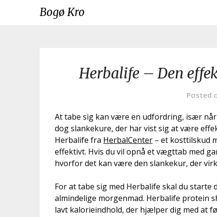
Skip
Bogø Kro
to
content
Herbalife – Den effek
Posted 
At tabe sig kan være en udfordring, især når
dog slankekure, der har vist sig at være eff
Herbalife fra
HerbalCenter
– et kosttilskud 
effektivt. Hvis du vil opnå et vægttab med ga
hvorfor det kan være den slankekur, der virke
For at tabe sig med Herbalife skal du starte 
almindelige morgenmad. Herbalife protein sh
lavt kalorieindhold, der hjælper dig med at f