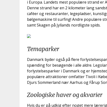
i Europa. Landets mest populære strand er 
Denne strand har en 2 kilometer lang sands
caféer og restauranter, legepladser, kunstig
bølgemaskine til surfing! Andre populære s
samt Skagen på Jyllands nordligste spids.
Temaparker
Danmark byder også på flere forlystelsespar
spænding for besøgende i alle aldre. Legola
forlystelsesparker i Danmark og er hjemsted
populære attraktioner omfatter Tivoli i Køb
Djurs Sommerland nær Aarhus og Fårup So
Zoologiske haver og akvarier
Hvis du er på udkig efter noget mere læreri