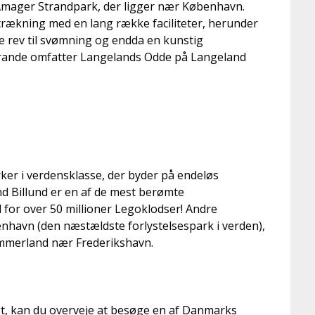
Amager Strandpark, der ligger nær København.
trækning med en lang række faciliteter, herunder
e rev til svømning og endda en kunstig
trande omfatter Langelands Odde på Langeland
ker i verdensklasse, der byder på endeløs
nd Billund er en af de mest berømte
 for over 50 millioner Legoklodser! Andre
enhavn (den næstældste forlystelsespark i verden),
mmerland nær Frederikshavn.
gt, kan du overveje at besøge en af Danmarks