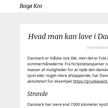
Skip
Bogø Kro
to
content
Hvad man kan lave i D
Posted on
Danmark er måske nok lille, men det er fuld 
sommermånederne. Fra forlystelsesparker og
masser af muligheder for at nyde den dansk
sjovt eller noget mere afslappende, har D
aktiviteter! For eksempel
https://grunkevent
Strande
Danmark har mere end 7.000 kilometer kystli