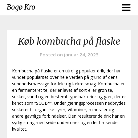
Skip
Bogø Kro
to
content
Køb kombucha på flaske
Posted on
januar 24, 2023
Kombucha på flaske er en utrolig populær drik, der har
vundet popularitet over hele verden på grund af dens
sundhedsmæssige fordele og lækre smag. Kombucha er
en fermenteret te, der er lavet af sort eller grøn te,
sukker, vand og en bestemt type bakterier og gær, der er
kendt som “SCOBY”. Under gæringsprocessen nedbrydes
sukkeret til organiske syrer, vitaminer, mineraler og
andre gavnlige forbindelser. Den resulterende drik har en
syrlig smag med søde undertoner og en let brusende
kvalitet.