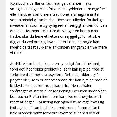
Kombucha på flaske fås i mange varianter, f.eks.
smagsblandinger med frugt eller krydderier som ingefær
eller hindbær samt mere traditionelle smagsvarianter
som almindelig kombucha. Hver sort tilbyder forskellige
niveauer af sødme og syrlighed afhængigt af den tid, den
er blevet fermenteret i. Når du vælger en kombucha-
flaske, skal du læse etiketten omhyggeligt for at sikre
dig, at du ved præcis, hvad der er i den, da nogle kan
indeholde tilsat sukker eller konserveringsmidler.
Se mere
via linket.
At drikke kombucha kan være gavnligt for dit helbred,
fordi det indeholder probiotika, som kan hjælpe med at
forbedre dit fordøjelsessystem. Det indeholder også
polyfenoler, som er antioxidanter, der kan hjælpe med at
beskytte dine celler mod skader fra frie radikaler
forårsaget af stress eller forurening. Desuden indeholder
kombucha B-vitaminer, som kan give et energiboost i
løbet af dagen. Forskning har også vist, at regelmæssig
indtagelse af kombucha kan reducere inflammation i
hele kroppen samt forbedre leverens sundhed ved at