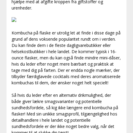
hjælpe med at afgifte kroppen fra giftstoffer og
urenheder.
Kombucha på flaske er utrolig let at finde i disse dage på
grund af dens voksende popularitet rundt om i verden.
Du kan finde dem i de fleste dagligvarebutikker eller
helsekostbutikker i hele landet. De kommer typisk i 16-
ounce flasker, men du kan også finde mindre mini-dåser,
hvis du leder efter noget mere bærbart og praktisk at
tage med dig på farten. Der er endda nogle mærker, der
tilbyder færdiglavede cocktails med deres aromatiserede
kombuchas til dem, der ønsker noget helt specielt!
Så hvis du leder efter en alternativ drikmulighed, der
både giver lækre smagsvarianter og potentielle
sundhedsfordele, så kig ikke længere end kombucha på
flasker! Med sin unikke smagsprofil, tilgængelighed hos
detailhandlere i hele landet og potentielle
sundhedsfordele er der ikke noget bedre valg, når det
kommer til at slukke din tørst!