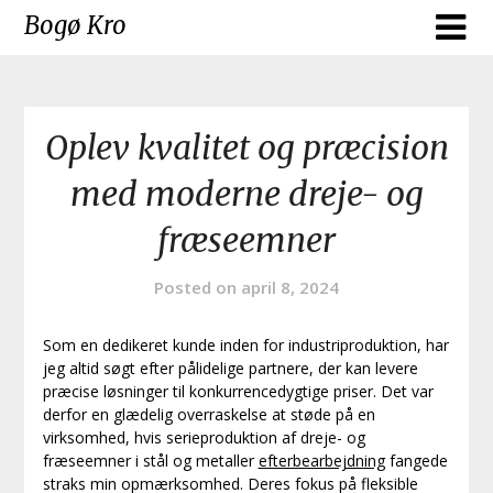
Skip
Bogø Kro
to
content
Oplev kvalitet og præcision
med moderne dreje- og
fræseemner
Posted on
april 8, 2024
Som en dedikeret kunde inden for industriproduktion, har
jeg altid søgt efter pålidelige partnere, der kan levere
præcise løsninger til konkurrencedygtige priser. Det var
derfor en glædelig overraskelse at støde på en
virksomhed, hvis serieproduktion af dreje- og
fræseemner i stål og metaller
efterbearbejdning
fangede
straks min opmærksomhed. Deres fokus på fleksible