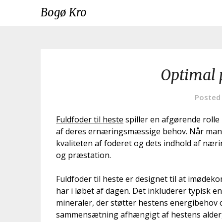
Skip
Bogø Kro
to
content
Optimal p
Posted
Fuldfoder til heste
spiller en afgørende rolle 
af deres ernæringsmæssige behov. Når man væ
kvaliteten af foderet og dets indhold af næ
og præstation.
Fuldfoder til heste er designet til at imød
har i løbet af dagen. Det inkluderer typisk e
mineraler, der støtter hestens energibehov o
sammensætning afhængigt af hestens alder,