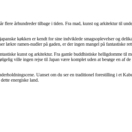
 går flere århundreder tilbage i tiden. Fra mad, kunst og arkitektur til 
japanske køkken er kendt for sine indviklede smagsoplevelser og delika
ser lækre ramen-nudler på gaden, er der ingen mangel på fantastiske rett
stiske kunst og arkitektur. Fra gamle buddhistiske helligdomme til mo
følgelig ville ingen rejse til Japan være komplet uden at besøge en af d
nderholdningscene. Uanset om du ser en traditionel forestilling i et Kab
 dette energiske land.