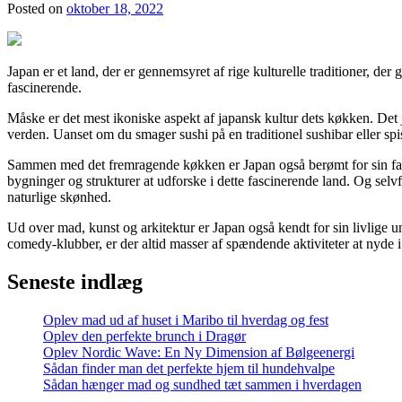
Posted on
oktober 18, 2022
Japan er et land, der er gennemsyret af rige kulturelle traditioner, der
fascinerende.
Måske er det mest ikoniske aspekt af japansk kultur dets køkken. Det 
verden. Uanset om du smager sushi på en traditionel sushibar eller spi
Sammen med det fremragende køkken er Japan også berømt for sin fanta
bygninger og strukturer at udforske i dette fascinerende land. Og selv
naturlige skønhed.
Ud over mad, kunst og arkitektur er Japan også kendt for sin livlige u
comedy-klubber, er der altid masser af spændende aktiviteter at nyde i
Seneste indlæg
Oplev mad ud af huset i Maribo til hverdag og fest
Oplev den perfekte brunch i Dragør
Oplev Nordic Wave: En Ny Dimension af Bølgeenergi
Sådan finder man det perfekte hjem til hundehvalpe
Sådan hænger mad og sundhed tæt sammen i hverdagen