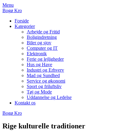
Skip
Menu
to
Bogø Kro
content
Forside
Kategorier
Arbejde og Fritid
Boligindretning
Biler og sjov
Computer og IT
Elektronik
Ferie og lejligheder
Hus og Have
Industri og Erhverv
Mad og Sundhed
Service og økonomi
Sport og friluftsliv
Tøj og Mode
Uddannelse og Ledelse
Kontakt os
Bogø Kro
Rige kulturelle traditioner