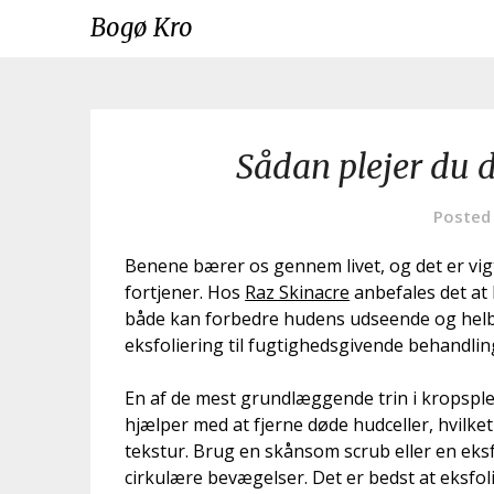
Skip
Bogø Kro
to
content
Sådan plejer du 
Posted
Benene bærer os gennem livet, og det er vi
fortjener. Hos
Raz Skinacre
anbefales det at 
både kan forbedre hudens udseende og helb
eksfoliering til fugtighedsgivende behandli
En af de mest grundlæggende trin i kropsplej
hjælper med at fjerne døde hudceller, hvilk
tekstur. Brug en skånsom scrub eller en eks
cirkulære bevægelser. Det er bedst at eksfo