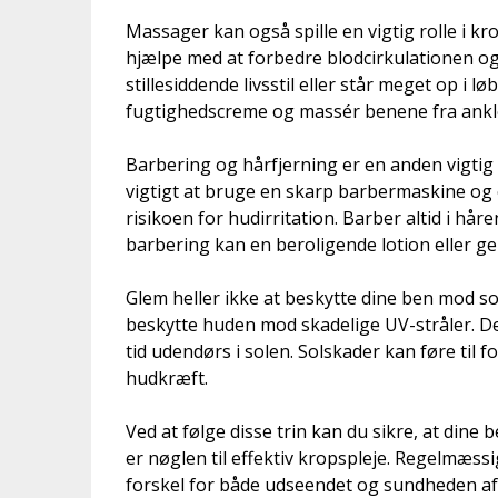
Massager kan også spille en vigtig rolle i 
hjælpe med at forbedre blodcirkulationen og
stillesiddende livsstil eller står meget op i 
fugtighedscreme og massér benene fra ankler
Barbering og hårfjerning er en anden vigtig 
vigtigt at bruge en skarp barbermaskine og 
risikoen for hudirritation. Barber altid i hå
barbering kan en beroligende lotion eller ge
Glem heller ikke at beskytte dine ben mod s
beskytte huden mod skadelige UV-stråler. Det
tid udendørs i solen. Solskader kan føre til f
hudkræft.
Ved at følge disse trin kan du sikre, at dine
er nøglen til effektiv kropspleje. Regelmæ
forskel for både udseendet og sundheden af