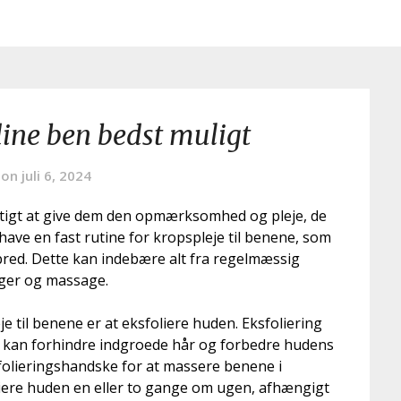
dine ben bedst muligt
 on
juli 6, 2024
gtigt at give dem den opmærksomhed og pleje, de
have en fast rutine for kropspleje til benene, som
red. Dette kan indebære alt fra regelmæssig
nger og massage.
e til benene er at eksfoliere huden. Eksfoliering
et kan forhindre indgroede hår og forbedre hudens
folieringshandske for at massere benene i
liere huden en eller to gange om ugen, afhængigt