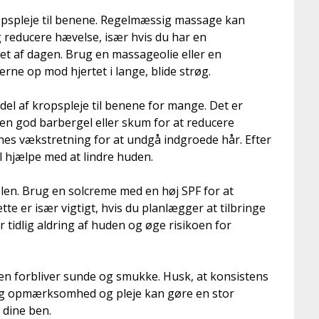
kropspleje til benene. Regelmæssig massage kan
 reducere hævelse, især hvis du har en
løbet af dagen. Brug en massageolie eller en
ne op mod hjertet i lange, blide strøg.
del af kropspleje til benene for mange. Det er
en god barbergel eller skum for at reducere
renes vækstretning for at undgå indgroede hår. Efter
l hjælpe med at lindre huden.
olen. Brug en solcreme med en høj SPF for at
te er især vigtigt, hvis du planlægger at tilbringe
or tidlig aldring af huden og øge risikoen for
 ben forbliver sunde og smukke. Husk, at konsistens
ssig opmærksomhed og pleje kan gøre en stor
 dine ben.