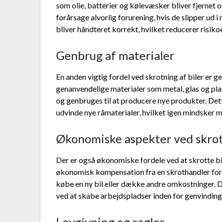
som olie, batterier og kølevæsker bliver fjernet 
forårsage alvorlig forurening, hvis de slipper ud i 
bliver håndteret korrekt, hvilket reducerer risiko
Genbrug af materialer
En anden vigtig fordel ved skrotning af biler er g
genanvendelige materialer som metal, glas og plas
og genbruges til at producere nye produkter. Det
udvinde nye råmaterialer, hvilket igen mindsker m
Økonomiske aspekter ved skro
Der er også økonomiske fordele ved at skrotte bil
økonomisk kompensation fra en skrothandler for 
købe en ny bil eller dække andre omkostninger. 
ved at skabe arbejdspladser inden for genvinding
Lovgivning og regler