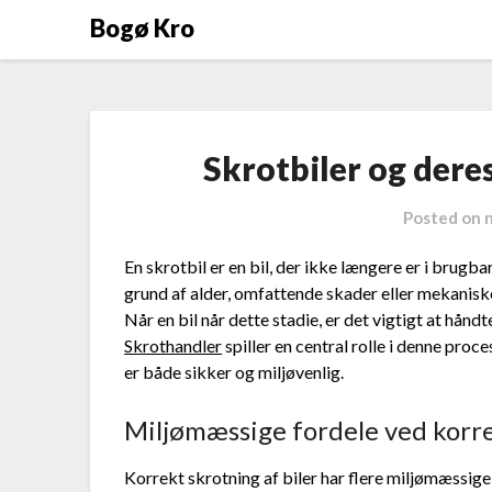
Skip
Bogø Kro
to
content
Skrotbiler og dere
Posted on
En skrotbil er en bil, der ikke længere er i brugb
grund af alder, omfattende skader eller mekaniske
Når en bil når dette stadie, er det vigtigt at hån
Skrothandler
spiller en central rolle i denne proce
er både sikker og miljøvenlig.
Miljømæssige fordele ved korr
Korrekt skrotning af biler har flere miljømæssige f