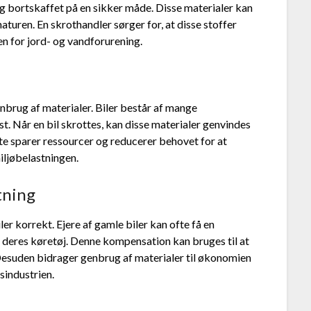
og bortskaffet på en sikker måde. Disse materialer kan
naturen. En skrothandler sørger for, at disse stoffer
en for jord- og vandforurening.
enbrug af materialer. Biler består af mange
t. Når en bil skrottes, kan disse materialer genvindes
te sparer ressourcer og reducerer behovet for at
iljøbelastningen.
tning
er korrekt. Ejere af gamle biler kan ofte få en
deres køretøj. Denne kompensation kan bruges til at
Desuden bidrager genbrug af materialer til økonomien
sindustrien.