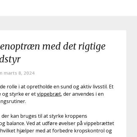
genoptræn med det rigtige
dstyr
on
marts 8, 2024
rolle i at opretholde en sund og aktiv livsstil. Et
e og styrke er et
vippebræt
, der anvendes i en
gsrutiner.
 der kan bruges til at styrke kroppens
g balance. Ved at udføre øvelser på vippebrættet
 hvilket hjælper med at forbedre kropskontrol og