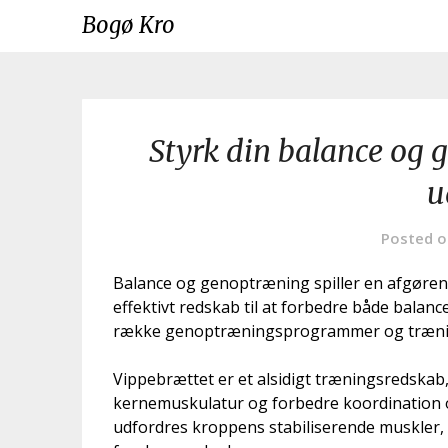
Skip
Bogø Kro
to
content
Styrk din balance og 
u
Posted 
Balance og genoptræning spiller en afgørende 
effektivt redskab til at forbedre både balanc
række genoptræningsprogrammer og trænin
Vippebrættet er et alsidigt træningsredskab,
kernemuskulatur og forbedre koordination o
udfordres kroppens stabiliserende muskler,