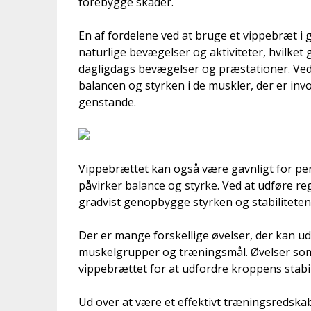
forebygge skader.
En af fordelene ved at bruge et vippebræt i 
naturlige bevægelser og aktiviteter, hvilket g
dagligdags bevægelser og præstationer. Ve
balancen og styrken i de muskler, der er invol
genstande.
Vippebrættet kan også være gavnligt for per
påvirker balance og styrke. Ved at udføre 
gradvist genopbygge styrken og stabiliteten i 
Der er mange forskellige øvelser, der kan ud
muskelgrupper og træningsmål. Øvelser som 
vippebrættet for at udfordre kroppens stabi
Ud over at være et effektivt træningsredska