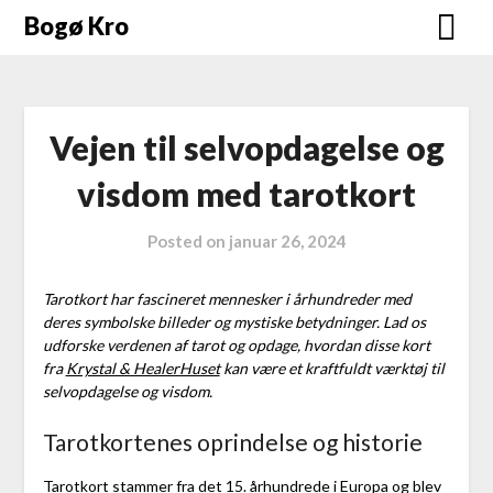
Skip
Bogø Kro
to
content
Vejen til selvopdagelse og
visdom med tarotkort
Posted on
januar 26, 2024
Tarotkort har fascineret mennesker i århundreder med
deres symbolske billeder og mystiske betydninger. Lad os
udforske verdenen af tarot og opdage, hvordan disse kort
fra
Krystal & HealerHuset
kan være et kraftfuldt værktøj til
selvopdagelse og visdom.
Tarotkortenes oprindelse og historie
Tarotkort stammer fra det 15. århundrede i Europa og blev