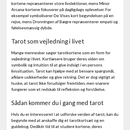
kortene repræsenterer store livslektioner, mens Minor
Arcana-kortene fokuserer på dagligdags oplevelser. For
eksempel symboliserer De Vises kort begyndelsen på en
rejse, mens Dronningen af ​​Bægre repræsenterer empati og
følelsesmæssig dybde.
Tarot som vejledning i livet
Mange mennesker søger tarotkortene som en form for
vejledning i livet. Kortlæsere bruger deres viden om
symbolik og intuition til at give indsigt i en persons
livssituation. Tarot kan hjælpe med at besvare spørgsmål,
afklare usikkerheder og give retning. Det er dog vigtigt at
huske, at tarot ikke forudsiger fremtiden, men snarere
fungerer som et redskab til refleksion og forståelse.
Sådan kommer du i gang med tarot
Hvis du er interesseret i at udforske verden af tarot, kan du
begynde med at anskaffe dig et tarotkortsæt og en
guidebog. Dedikér tid til at studere kortene, deres