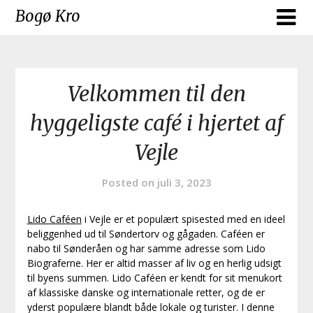
Skip
Bogø Kro
to
content
Velkommen til den
hyggeligste café i hjertet af
Vejle
Posted on
juli 3, 2023
Lido Caféen
i Vejle er et populært spisested med en ideel
beliggenhed ud til Søndertorv og gågaden. Caféen er
nabo til Sønderåen og har samme adresse som Lido
Biograferne. Her er altid masser af liv og en herlig udsigt
til byens summen. Lido Caféen er kendt for sit menukort
af klassiske danske og internationale retter, og de er
yderst populære blandt både lokale og turister. I denne